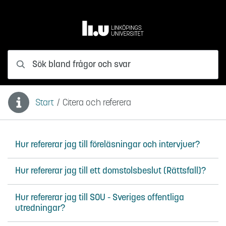
Hoppa till innehåll
Sök bland frågor och svar
Start
/
Citera och referera
Du är här:
Hur refererar jag till föreläsningar och intervjuer?
Hur refererar jag till ett domstolsbeslut (Rättsfall)?
Hur refererar jag till SOU - Sveriges offentliga
utredningar?